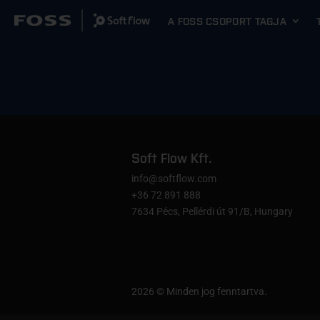
A FOSS CSOPORT TAGJA
Soft Flow Kft.
info@softflow.com
+36 72 891 888
7634 Pécs, Pellérdi út
91/B
, Hungary
2026 © Minden jog fenntartva.