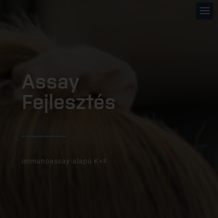
Assay
Fejlesztés
immunoassay-alapú K+F