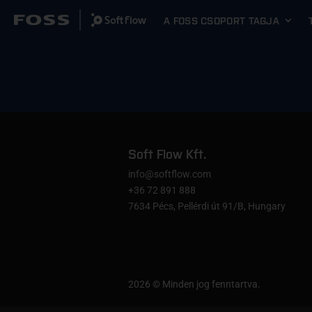
A FOSS CSOPORT TAGJA
Soft Flow Kft.
info@softflow.com
+36 72 891 888
7634 Pécs, Pellérdi út
91/B
, Hungary
2026 © Minden jog fenntartva.